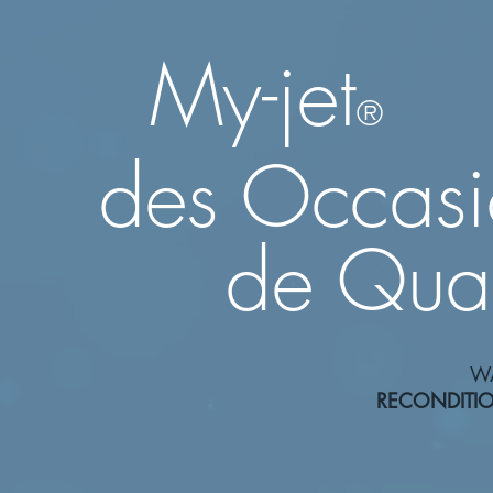
My-jet
®
des Occa
de Qual
W
RECONDITI