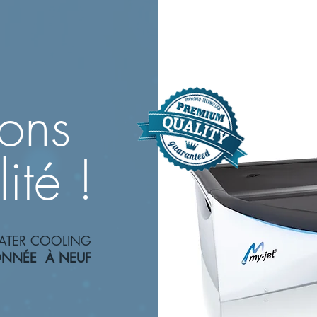
sions
ité !
ATER COOLING
ONNÉE À NEUF