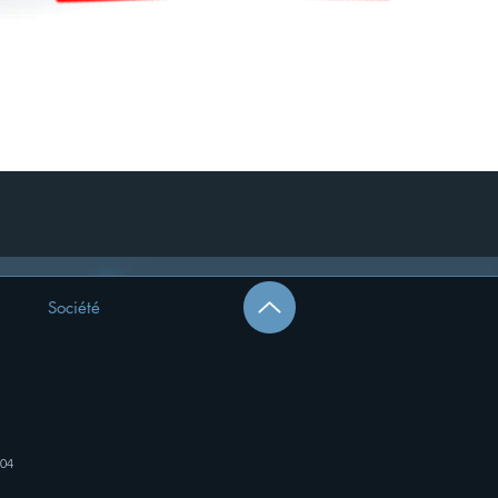
Société
804