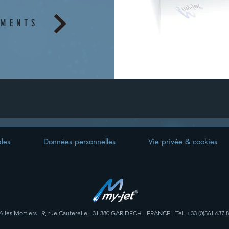
EMENTS
les
Données personnelles
Vie privée & cookies
A les Mortiers - 9, rue Cauterelle - 31 380 GARIDECH - FRANCE - Tél. +33
(0)561 637 