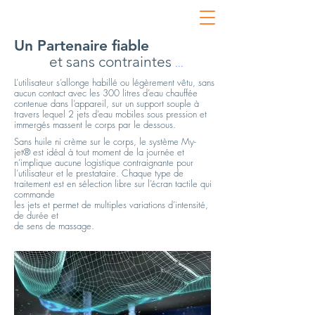
Un Partenaire fiable
et sans contraintes
...
L’utilisateur s’allonge habillé ou légèrement vêtu, sans
aucun contact avec les 300 litres d’eau chauffée
contenue dans l’appareil, sur un support souple à
travers lequel 2 jets d’eau mobiles sous pression et
immergés massent le corps par le dessous.
Sans huile ni crème sur le corps, le système My-
jet® est idéal à tout moment de la journée et
n’implique aucune logistique contraignante pour
l’utilisateur et le prestataire. Chaque type de
traitement est en sélection libre sur l’écran tactile qui
commande
les jets et permet de multiples variations d’intensité,
de durée et
de sens de massage.