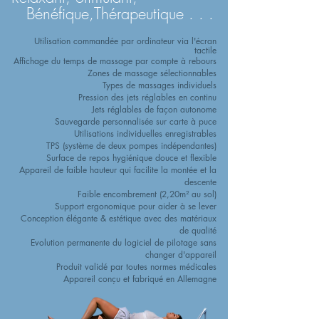
Bénéfique,Thérapeutique . . .
Utilisation commandée par ordinateur via l'écran
tactile
Affichage du temps de massage par compte à rebours
Zones de massage sélectionnables
Types de massages individuels
Pression des jets réglables en continu
Jets réglables de façon autonome
Sauvegarde personnalisée sur carte à puce
Utilisations individuelles enregistrables
TPS (système de deux pompes indépendantes)
Surface de repos hygiénique douce et flexible
Appareil de faible hauteur qui facilite la montée et la
descente
Faible encombrement (2,20m² au sol)
Support ergonomique pour aider à se lever
Conception élégante & estétique avec des matériaux
de qualité
Evolution permanente du logiciel de pilotage sans
changer d'appareil
Produit validé par toutes normes médicales
Appareil conçu et fabriqué en Allemagne