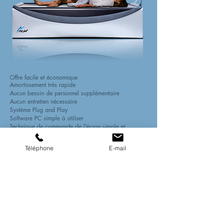
Offre facile et économique
Amortissement très rapide
Aucun besoin de personnel supplémentaire
Aucun entretien nécessaire
Système Plug and Play
Software PC simple à utiliser
Technique de commande de l'écran simple et
novatrice
Grande variété de fonctions
Téléphone
E-mail
Programes "Bien-être" pré-installés
Programmes personnalisables sur carte
Massage relaxant à tout moment
Massages sur le dos, le ventre et le coté
Pas besoin de se déshabiller
Réglages de la température de l'eau de 20 à 40°
Réduction automatique de la pression au niveau de
la nuque
Trajet relaxant et léger à la fin de chaque