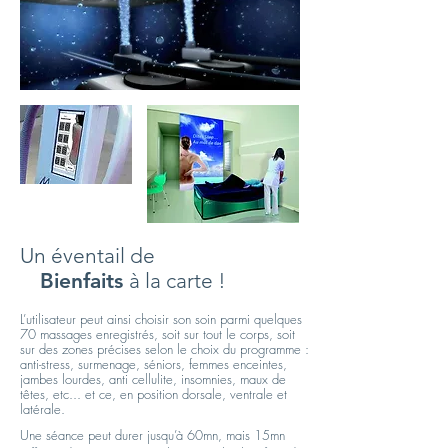
Un éventail
de
Bienfaits
à la carte !
L’utilisateur peut ainsi choisir son soin parmi quelques
70 massages enregistrés, soit sur tout le corps, soit
sur des zones précises selon le choix du programme :
anti-stress, surmenage, séniors, femmes enceintes,
jambes lourdes, anti cellulite, insomnies, maux de
têtes, etc... et ce, en position dorsale, ventrale et
latérale.
Une séance peut durer jusqu’à 60mn, mais 15mn